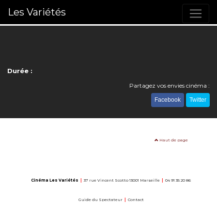
Les Variétés
Durée :
Partagez vos envies cinéma :
Facebook
Twitter
Haut de page
Cinéma Les Variétés
|
37 rue Vincent Scotto 13001 Marseille
|
04 91 35 20 86
Guide du Spectateur
|
Contact