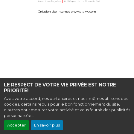
Mentions légales
|
Politique de confidentialité
Création site internet www.erakys.com
LE RESPECT DE VOTRE VIE PRIVÉE EST NOTRE
PRIORITÉ!
Avec votre accord, nos partenaires et nous-mêmes utilisons des
cookies, certains requis pour le bon fonctionnement du site,
d'autres pour mesurer votre activité et vous fournir des publicités
personnalisées.
Accepter
En savoir plus