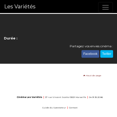
Les Variétés
Durée :
Partagez vos envies cinéma :
Facebook
Twitter
Haut de page
Cinéma Les Variétés
|
37 rue Vincent Scotto 13001 Marseille
|
04 91 35 20 86
Guide du Spectateur
|
Contact