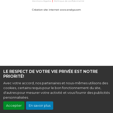
Mentions légales
|
Politique de confidentialité
Création site internet www.erakys.com
LE RESPECT DE VOTRE VIE PRIVÉE EST NOTRE
PRIORITÉ!
Avec votre accord, nos partenaires et nous-mêmes utilisons des
cookies, certains requis pour le bon fonctionnement du site,
d'autres pour mesurer votre activité et vous fournir des publicités
personnalisées.
Accepter
En savoir plus