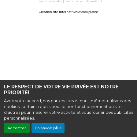
Mentions légales
|
Politique de confidentialité
Création site internet www.erakys.com
LE RESPECT DE VOTRE VIE PRIVÉE EST NOTRE
PRIORITÉ!
Avec votre accord, nos partenaires et nous-mêmes utilisons des
cookies, certains requis pour le bon fonctionnement du site,
d'autres pour mesurer votre activité et vous fournir des publicités
personnalisées.
Accepter
En savoir plus