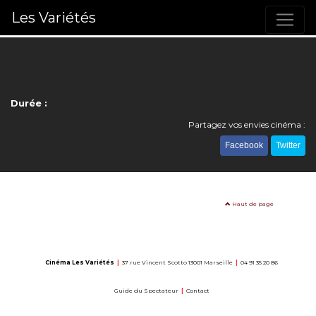
Les Variétés
Durée :
Partagez vos envies cinéma :
Facebook
Twitter
Haut de page
Cinéma Les Variétés
|
37 rue Vincent Scotto 13001 Marseille
|
04 91 35 20 86
Guide du Spectateur
|
Contact