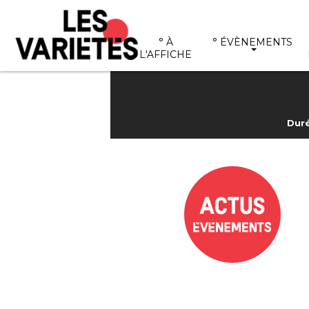
° À
° ÉVÈNEMENTS
L'AFFICHE
Duré