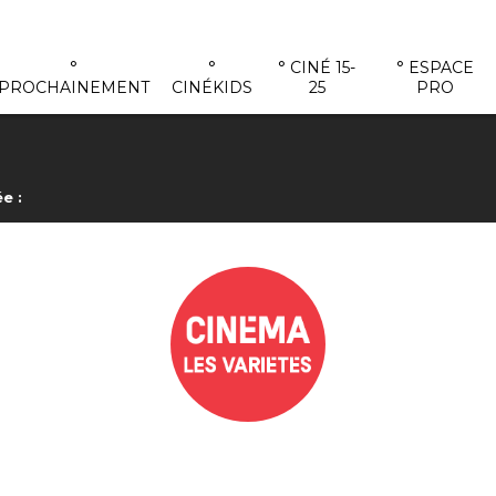
°
°
° CINÉ 15-
° ESPACE
PROCHAINEMENT
CINÉKIDS
25
PRO
e :