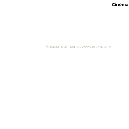
Cinéma 
Création site internet www.erakys.com