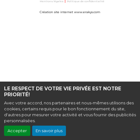
Mentions légales
|
Politique de confidentialité
Création site internet www.erakys.com
LE RESPECT DE VOTRE VIE PRIVÉE EST NOTRE
PRIORITÉ!
Avec votre accord, nos partenaires et nous-mêmes utilisons des
cookies, certains requis pour le bon fonctionnement du site,
d'autres pour mesurer votre activité et vous fournir des publicités
personnalisées.
Accepter
En savoir plus