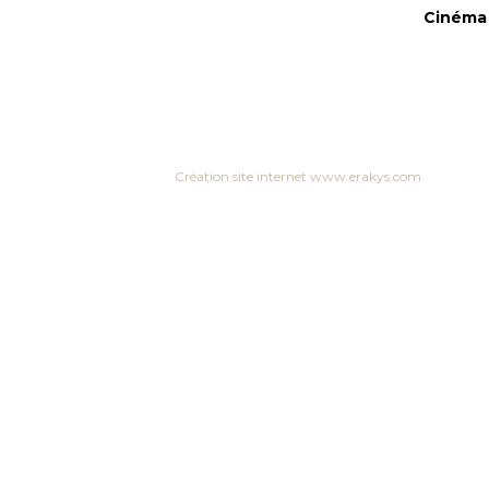
Cinéma 
Création site internet www.erakys.com