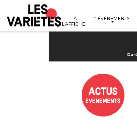
° À
° ÉVÈNEMENTS
L'AFFICHE
Duré