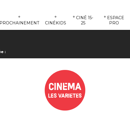
°
°
° CINÉ 15-
° ESPACE
PROCHAINEMENT
CINÉKIDS
25
PRO
e :