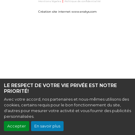
Mentions légales
|
Politique de confidentialité
Création site internet www.erakys.com
LE RESPECT DE VOTRE VIE PRIVÉE EST NOTRE
PRIORITÉ!
Avec votre accord, nos partenaires et nous-mêmes utilisons des
cookies, certains requis pour le bon fonctionnement du site,
d'autres pour mesurer votre activité et vous fournir des publicités
personnalisées.
Accepter
En savoir plus