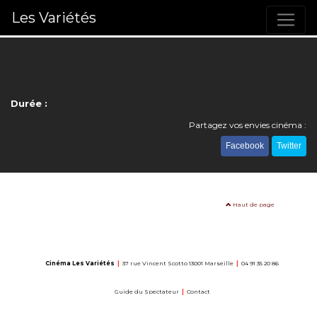
Les Variétés
Durée :
Partagez vos envies cinéma :
Facebook
Twitter
Haut de page
Cinéma Les Variétés
|
37 rue Vincent Scotto 13001 Marseille
|
04 91 35 20 86
Guide du Spectateur
|
Contact