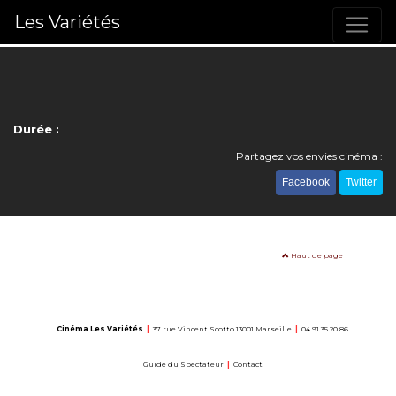
Les Variétés
Durée :
Partagez vos envies cinéma :
Facebook
Twitter
Haut de page
Cinéma Les Variétés
|
37 rue Vincent Scotto 13001 Marseille
|
04 91 35 20 86
Guide du Spectateur
|
Contact