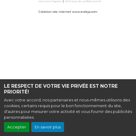
Mentions légales
|
Politique de confidentialité
Création site internet www.erakys.com
LE RESPECT DE VOTRE VIE PRIVÉE EST NOTRE
PRIORITÉ!
Avec votre accord, nos partenaires et nous-mêmes utilisons des
cookies, certains requis pour le bon fonctionnement du site,
d'autres pour mesurer votre activité et vous fournir des publicités
personnalisées.
Accepter
En savoir plus