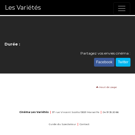
Les Variétés
Durée :
Partagez vos envies cinéma :
Facebook
Twitter
Haut de page
Cinéma Les Variétés
|
37 rue Vincent Scotto 13001 Marseille
|
04 91 35 20 86
Guide du Spectateur
|
Contact