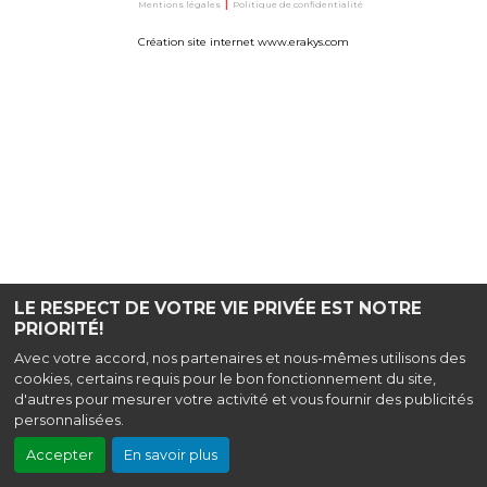
Mentions légales
|
Politique de confidentialité
Création site internet www.erakys.com
LE RESPECT DE VOTRE VIE PRIVÉE EST NOTRE
PRIORITÉ!
Avec votre accord, nos partenaires et nous-mêmes utilisons des
cookies, certains requis pour le bon fonctionnement du site,
d'autres pour mesurer votre activité et vous fournir des publicités
personnalisées.
Accepter
En savoir plus