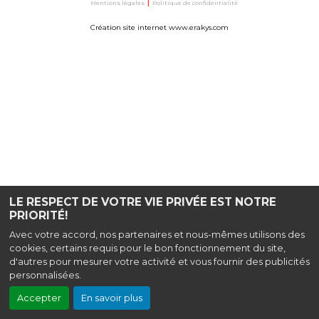
Mentions légales
|
Politique de confidentialité
Création site internet www.erakys.com
LE RESPECT DE VOTRE VIE PRIVÉE EST NOTRE
PRIORITÉ!
Avec votre accord, nos partenaires et nous-mêmes utilisons des
cookies, certains requis pour le bon fonctionnement du site,
d'autres pour mesurer votre activité et vous fournir des publicités
personnalisées.
Accepter
En savoir plus