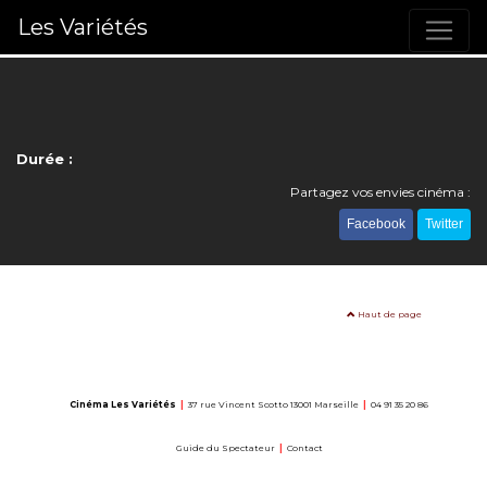
Les Variétés
Durée :
Partagez vos envies cinéma :
Facebook
Twitter
Haut de page
Cinéma Les Variétés
|
37 rue Vincent Scotto 13001 Marseille
|
04 91 35 20 86
Guide du Spectateur
|
Contact