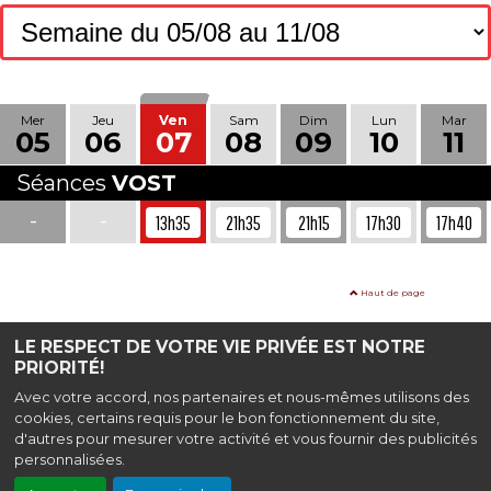
Mer
Jeu
Ven
Sam
Dim
Lun
Mar
05
06
07
08
09
10
11
Séances
VOST
-
-
13h35
21h35
21h15
17h30
17h40
Haut de page
LE RESPECT DE VOTRE VIE PRIVÉE EST NOTRE
PRIORITÉ!
Cinéma Les Variétés
|
37 rue Vincent Scotto 13001 Marseille
|
04 91 35 20 86
Avec votre accord, nos partenaires et nous-mêmes utilisons des
cookies, certains requis pour le bon fonctionnement du site,
Guide du Spectateur
|
Contact
d'autres pour mesurer votre activité et vous fournir des publicités
personnalisées.
Mentions légales
|
Politique de confidentialité