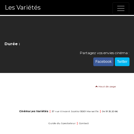
Les Variétés
Durée :
Partagez vos envies cinéma :
Facebook
Twitter
Haut de page
Cinéma Les Variétés
|
37 rue Vincent Scotto 13001 Marseille
|
04 91 35 20 86
Guide du Spectateur
|
Contact