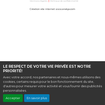
Mentions légales
|
Politique de confidentialité
Création site internet www.erakys.com
LE RESPECT DE VOTRE VIE PRIVÉE EST NOTRE
PRIORITÉ!
Avec votre accord, nos partenaires et nous-mêmes utilisons des
cookies, certains requis pour le bon fonctionnement du site,
d'autres pour mesurer votre activité et vous fournir des publicités
personnalisées.
Accepter
En savoir plus