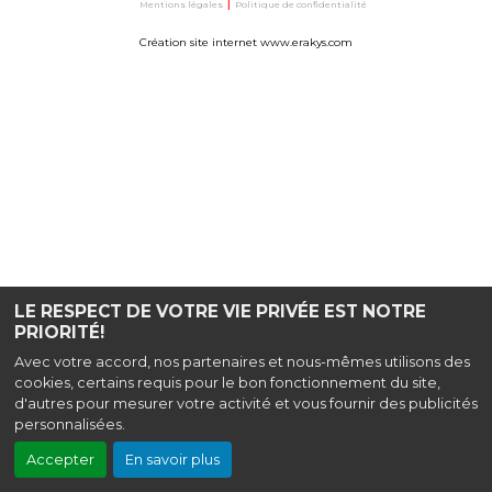
Mentions légales
|
Politique de confidentialité
Création site internet www.erakys.com
LE RESPECT DE VOTRE VIE PRIVÉE EST NOTRE
PRIORITÉ!
Avec votre accord, nos partenaires et nous-mêmes utilisons des
cookies, certains requis pour le bon fonctionnement du site,
d'autres pour mesurer votre activité et vous fournir des publicités
personnalisées.
Accepter
En savoir plus