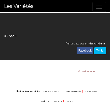
Les Variétés
Durée :
Partagez vos envies cinéma :
Facebook
Twitter
Haut de page
Cinéma Les Variétés
|
37 rue Vincent Scotto 13001 Marseille
|
04 91 35 20 86
Guide du Spectateur
|
Contact