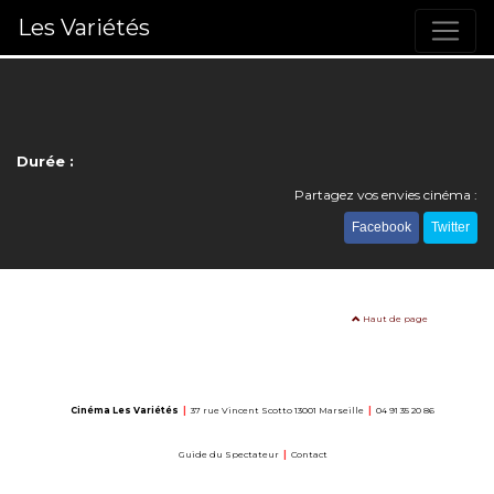
Les Variétés
Durée :
Partagez vos envies cinéma :
Facebook
Twitter
Haut de page
Cinéma Les Variétés
|
37 rue Vincent Scotto 13001 Marseille
|
04 91 35 20 86
Guide du Spectateur
|
Contact