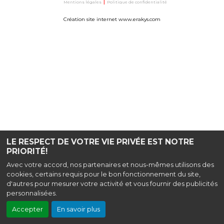
Mentions légales
|
Politique de confidentialité
Création site internet www.erakys.com
LE RESPECT DE VOTRE VIE PRIVÉE EST NOTRE
PRIORITÉ!
Avec votre accord, nos partenaires et nous-mêmes utilisons des
cookies, certains requis pour le bon fonctionnement du site,
d'autres pour mesurer votre activité et vous fournir des publicités
personnalisées.
Accepter
En savoir plus