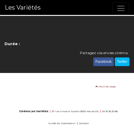
Les Variétés
Durée :
Partagez vos envies cinéma :
Facebook
Twitter
Haut de page
Cinéma Les Variétés
|
37 rue Vincent Scotto 13001 Marseille
|
04 91 35 20 86
Guide du Spectateur
|
Contact